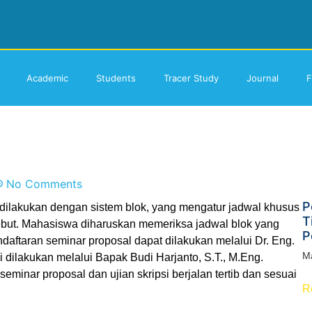
Academic
Students
Tracer Study
Journal
F
No Comments
P
i dilakukan dengan sistem blok, yang mengatur jadwal khusus
T
ebut. Mahasiswa diharuskan memeriksa jadwal blok yang
P
daftaran seminar proposal dapat dilakukan melalui Dr. Eng.
M
 dilakukan melalui Bapak Budi Harjanto, S.T., M.Eng.
minar proposal dan ujian skripsi berjalan tertib dan sesuai
R