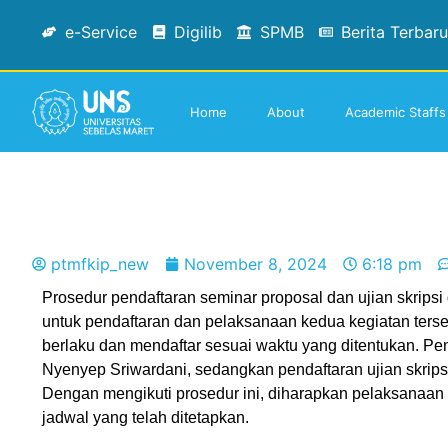
e-Service
Digilib
SPMB
Berita Terbaru
Home
About
Academic Staffs
ptmfkip_new
November 8, 2024
6:18 pm
Prosedur pendaftaran seminar proposal dan ujian skrips
untuk pendaftaran dan pelaksanaan kedua kegiatan ters
berlaku dan mendaftar sesuai waktu yang ditentukan. Pen
Nyenyep Sriwardani, sedangkan pendaftaran ujian skripsi
Dengan mengikuti prosedur ini, diharapkan pelaksanaan se
jadwal yang telah ditetapkan.