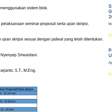
S
n menggunakan sistem blok.
G
2
elaksanaan seminar proposal serta ujian skripsi.
M
R
jian skripsi sesuai dengan jadwal yang telah ditentukan.
P
. Nyenyep Sriwardani.
U
Ap
arjanto, S.T., M.Eng.
R