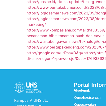
https://uns.ac.id/id/uns-update/tim-rg-vm
https://www.beritakebumen.co.id/2023/08/
https://joglosemarnews.com/2023/09/dongk
https://joglosemarnews.com/2023/08/doron
marketing/
https://www.kompasiana.com/talitha38359/
penanaman-bibit-tanaman-buah-dan-sayur
https://wartabengawan.news/teknologi/di-
https://www.pertapakendeng.com/2023/07
http://google.com/url?sa=D&q=https://ptm.
di-smk-negeri-1-purworejo/&ust=176933
Portal Infor
Akademik
Kemahasiswaan
Kampus V UNS JL.
Kepegawaian