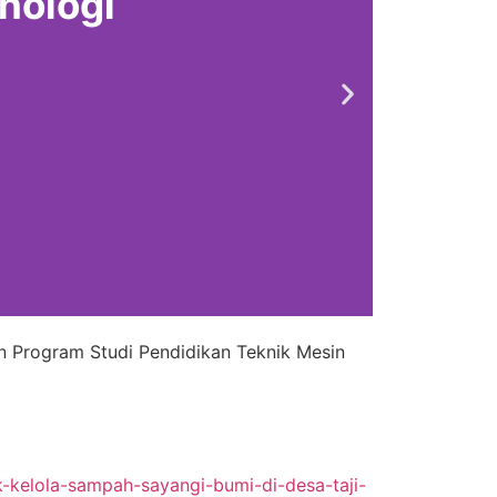
nologi
n Program Studi Pendidikan Teknik Mesin
-kelola-sampah-sayangi-bumi-di-desa-taji-