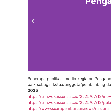
Penga
Beberapa publikasi media kegiatan Pengabd
baik sebagai ketua/anggota/pembimbing dapat
2025
https://trm.vokasi.uns.ac.id/2025/07/12/ino
https://trm.vokasi.uns.ac.id/2025/07/12/pel
https://www.suarapembaruan.news/nasional/