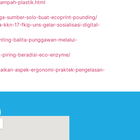
sampah-plastik.html
ga-sumber-solo-buat-ecoprint-pounding/
-17-fkip-uns-gelar-sosialisasi-digital-
ting-balita-punggawan-melalui-
-piring-beradisi-eco-enzyme/
rbaikan-aspek-ergonomi-praktek-pengelasan-
i