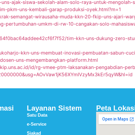
ee-uns-ajak-siswa-sekolah-alam-solo-raya-untuk-mengolah-
tim-pkm-uns-kembali-garap-produksi-oyek.html?m=1
rak-semangat-wirausaha-muda-kkn-20-fkip-uns-ajari-war
g-pertumbuhan-umkm-di-rw-10-cangakan-solo-mahasiswa-kkn
64f0bac64addee42cf6f7f52/tim-kkn-uns-dukung-zero-stun
sukoharjo-kkn-uns-membuat-inovasi-pembuatan-sabun-cuci
/dosen-uns-mengembangkan-platform.html
fkip.uns.ac.id/id/rg-vmee-ptm-laksanakan-pengabdian-pe
6220000000&usg=AOvVaw1jK56XYmIVzyMx3kEr5qyW&hl=id
masi
Layanan Sistem
Peta Lokas
Satu Data
e-Service
Siakad