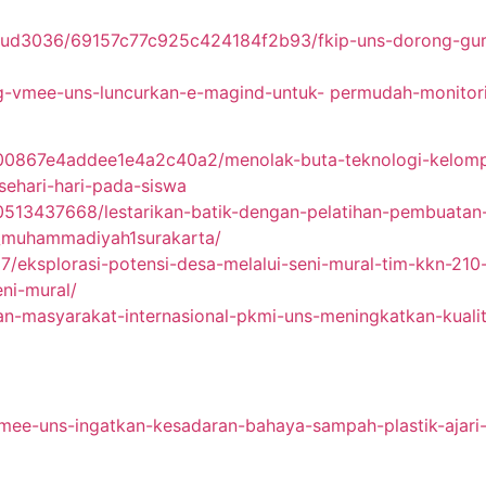
d3036/69157c77c925c424184f2b93/fkip-uns-dorong-guru-
rg-vmee-uns-luncurkan-e-magind-untuk- permudah-monitor
00867e4addee1e4a2c40a2/menolak-buta-teknologi-kelo
sehari-hari-pada-siswa
/0513437668/lestarikan-batik-dengan-pelatihan-pembuat
s_muhammadiyah1surakarta/
07/eksplorasi-potensi-desa-melalui-seni-mural-tim-kkn-210
ni-mural/
raan-masyarakat-internasional-pkmi-uns-meningkatkan-kual
mee-uns-ingatkan-kesadaran-bahaya-sampah-plastik-ajari