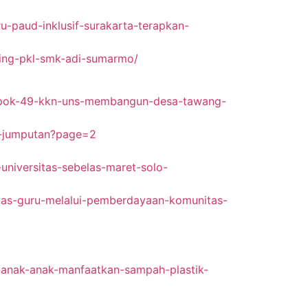
paud-inklusif-surakarta-terapkan-
ing-pkl-smk-adi-sumarmo/
mpok-49-kkn-uns-membangun-desa-tawang-
an-jumputan?page=2
-universitas-sebelas-maret-solo-
itas-guru-melalui-pemberdayaan-komunitas-
-anak-anak-manfaatkan-sampah-plastik-