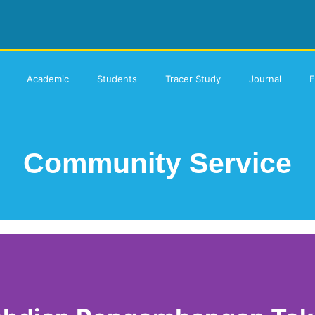
Academic
Students
Tracer Study
Journal
F
Community Service