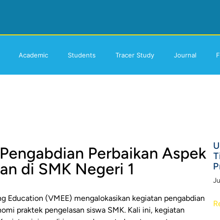
Academic
Students
Tracer Study
Journal
F
U
Pengabdian Perbaikan Aspek
T
an di SMK Negeri 1
P
Ju
ing Education (VMEE) mengalokasikan kegiatan pengabdian
R
mi praktek pengelasan siswa SMK. Kali ini, kegiatan