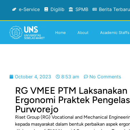
e-Service
Digilib
SPMB
Berita Terbaru
Home
About
Academic Staffs
October 4, 2023
8:53 am
No Comments
RG VMEE PTM Laksanakan 
Ergonomi Praktek Pengelas
Purworejo
Riset Group (RG) Vocational and Mechanical Engineer
kepada masyarakat dalam bentuk perbaikan aspek ergono