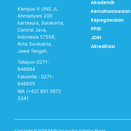
Akademik
Kampus V UNS JL.
Kemahasiswaan
Ahmadyani 200
Kepegawaian
kartasura, Surakarta,
PPID
Central Java,
Indonesia 57558,
JDIH
Kota Surakarta,
Akreditasi
Jawa Tengah.
Telepon 0271-
646994
Faksmile : 0271-
646655
WA (+62) 851 5672
3341
Copyright © 2025 FKIP Universitas Sebelas Maret