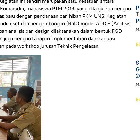
egiatan ini sendiri merupakan satu kesatuan antara
P
 – Komarudin, mahasiswa PTM 2019, yang dilanjutkan dengan
T
as baru dengan pendanaan dari hibah PKM UNS. Kegiatan
P
ode riset dan pengembangan (RnD) model ADDIE (Analisis,
Ma
pan analisis dan design dilaksanakan dalam bentuk FGD
n juga dengan tahapan implementation dan evaluasi.
R
san pada workshop jurusan Teknik Pengelasan.
S
G
2
Ma
R