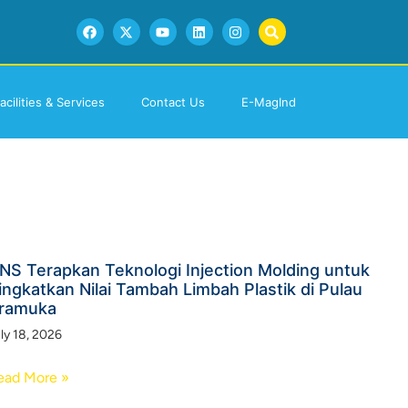
acilities & Services
Contact Us
E-MagInd
NS Terapkan Teknologi Injection Molding untuk
ingkatkan Nilai Tambah Limbah Plastik di Pulau
ramuka
ly 18, 2026
ead More »