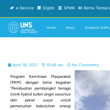
e-Service
Digilib
SPMB
Berita Terbaru
Home
About
Academic Staffs
April 18, 2021
10:48 am
No Comments
Program Kemitraan Masyarakat
(PKM) dengan tema kegiatan
“
Pembuatan pembangkit tenaga
listrik hybrid turbin angin savonius
dan
panel surya untuk
pemenuhan kebutuhan energi