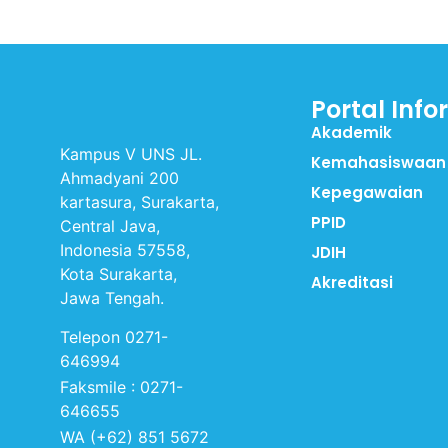
Portal Info
Akademik
Kampus V UNS JL.
Kemahasiswaan
Ahmadyani 200
Kepegawaian
kartasura, Surakarta,
PPID
Central Java,
Indonesia 57558,
JDIH
Kota Surakarta,
Akreditasi
Jawa Tengah.
Telepon 0271-
646994
Faksmile : 0271-
646655
WA (+62) 851 5672