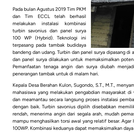
Pada bulan Agustus 2019 Tim PKM
dan Tim ECCL telah berhasil
melakukan instalasi kombinasi
turbin savonius dan panel surya
100 WP (Hybrid). Teknologi ini
terpasang pada tambak budidaya
bandeng dan udang. Turbin dan panel surya dipasang di a
dan panel surya dilakukan untuk memaksimalkan potensi
Pemanfaatan tenaga angin dan surya diubah menjadi 
penerangan tambak untuk di malam hari.
Kepala Desa Berahan Kulon, Sugondo, S.T., M.T., meny
mahasiswa yang melakukan pengabdian masyarakat di
dan meamantau secara langsung proses instalasi pembang
dengan baik. Turbin savonius dipilih disebabkan memili
rendah, menerima angin dari segala arah, mudah pemas
mampu menghasilkan torsi awal yang relatif besar. Agar 
100WP. Kombinasi keduanya dapat memaksimalkan daya lis