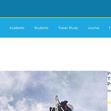
Academic
Students
Tracer Study
Journal
F
P
T
P
Ma
R