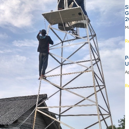
S
G
2
Ma
R
P
U
Ap
R