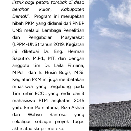
listrik bagi petani tambak di
desa
berahan kulon, Kabupaten
Demak
”. Program ini merupakan
hibah PKM yang didanai dari PNBP
UNS melalui Lembaga Penelitian
dan Pengabdian Masyarakat
(LPPM-UNS) tahun 2019. Kegiatan
ini diketuai Dr. Eng. Herman
Saputro, M.Pd., MT. dan dengan
anggota tim Dr. Laila Fitriana,
M.Pd. dan Ir. Husin Bugis, M.Si.
Kegiatan PKM ini juga melibatakan
mhasiswa yang tergabung pada
Tim turbin ECCL yang terdiri dari 3
mahasiswa PTM angkatan 2015
yaitu Emir Purniatama, Riza Ashari
dan Wahyu Santoso yang
sekaligus sebagai proyek tugas
akhir atau skripsi mereka.