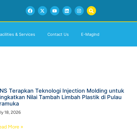
acilities & Services
Contact Us
E-MagInd
NS Terapkan Teknologi Injection Molding untuk
ingkatkan Nilai Tambah Limbah Plastik di Pulau
ramuka
ly 18, 2026
ead More »