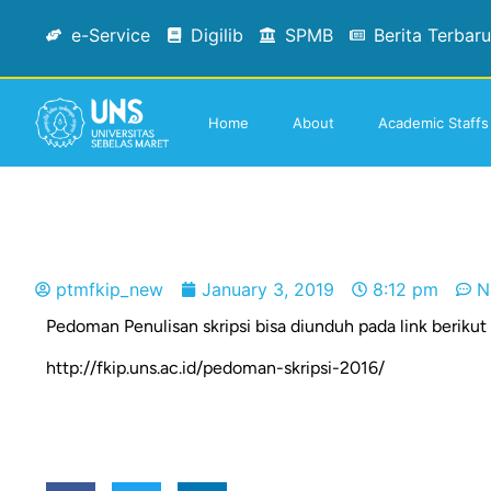
e-Service
Digilib
SPMB
Berita Terbaru
Home
About
Academic Staffs
ptmfkip_new
January 3, 2019
8:12 pm
N
Pedoman Penulisan skripsi bisa diunduh pada link berikut 
http://fkip.uns.ac.id/pedoman-skripsi-2016/