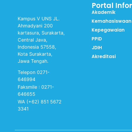
Portal Info
Akademik
Kampus V UNS JL.
Kemahasiswaan
Ahmadyani 200
Kepegawaian
kartasura, Surakarta,
PPID
Central Java,
Indonesia 57558,
JDIH
Kota Surakarta,
Akreditasi
Jawa Tengah.
Telepon 0271-
646994
Faksmile : 0271-
646655
WA (+62) 851 5672
3341