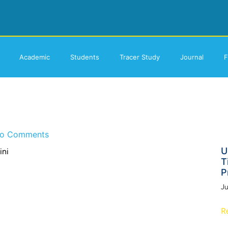
Academic
Students
Tracer Study
Journal
F
o Comments
U
ini
T
P
Ju
R