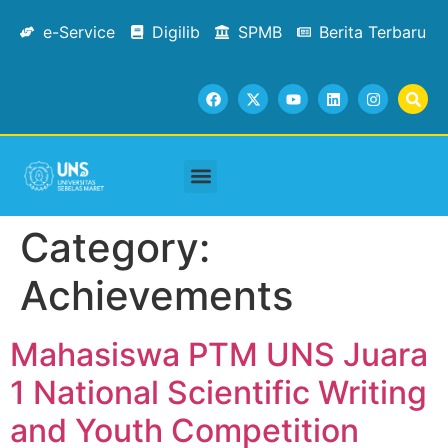
e-Service
Digilib
SPMB
Berita Terbaru
Academic Staffs
Tracer Study
Facilities & Services
Contact Us
Category:
Achievements
Mahasiswa PTM UNS Juara
1 National Scientific Writing
and Youth Competition