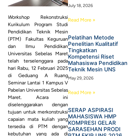
July 18, 2026
Workshop
Rekonstruksi
Read More »
Kurikulum Program Studi
Pendidikan Teknik Mesin
Pelatihan Metode
(PTM) Fakultas Keguruan
Penelitian Kualitatif
dan Ilmu Pendidikan
Tingkatkan
Universitas Sebelas Maret
Kompetensi Riset
telah terselenggara pada
Mahasiswa Pendidikan
hari Rabu, 12 Februari 2025
Teknik Mesin UNS
di Geduang A Ruang
May 29, 2026
Seminar Lantai 1 Kampus V
Pabelan Universitas Sebelas
Read More »
Maret. Acara ini
diselenggarakan dengan
SERAP ASPIRASI
tujuan untuk merkonstruksi
MAHASISWA HMP
capaian mata kuliah yang
KOMPRESI GELAR
tersedia di PTM dengan
SARASEHAN PRODI
kebutuhan yang ada di
PTM FKIP UNS 2026