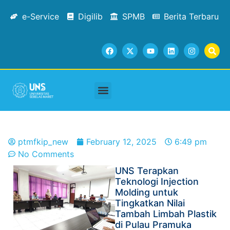
e-Service
Digilib
SPMB
Berita Terbaru
Academic Staffs
Tracer Study
Facilities & Services
Contact Us
ptmfkip_new
February 12, 2025
6:49 pm
No Comments
UNS Terapkan
Teknologi Injection
Molding untuk
Tingkatkan Nilai
Tambah Limbah Plastik
di Pulau Pramuka