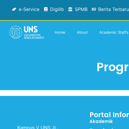
e-Service
Digilib
SPMB
Berita Terbaru
Home
About
Academic Staffs
Prog
Portal Info
Akademik
Kampus V UNS JL.