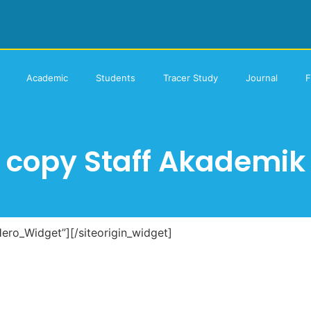
Academic
Students
Tracer Study
Journal
F
copy Staff Akademik
Hero_Widget”]
[/siteorigin_widget]