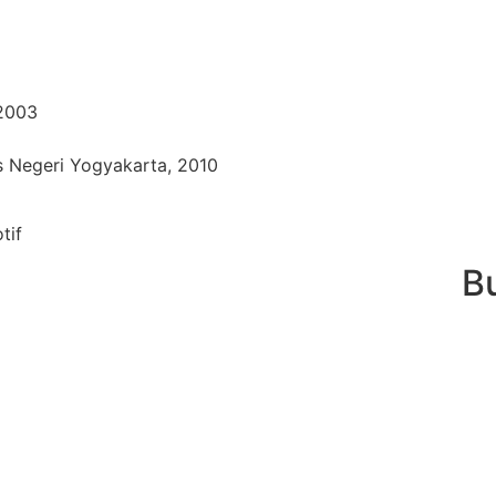
 2003
as Negeri Yogyakarta, 2010
tif
B