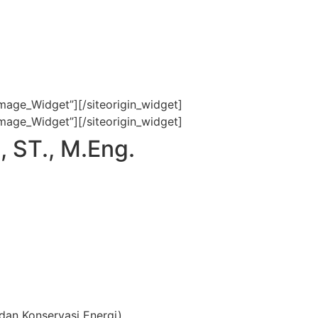
Image_Widget”]
[/siteorigin_widget]
Image_Widget”]
[/siteorigin_widget]
, ST., M.Eng.
 dan Konservasi Energi)