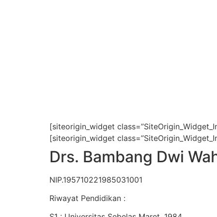
[siteorigin_widget class=”SiteOrigin_Widget_
[siteorigin_widget class=”SiteOrigin_Widget_
Drs. Bambang Dwi Wa
NIP.195710221985031001
Riwayat Pendidikan :
S1 : Universitas Sebelas Maret, 1984