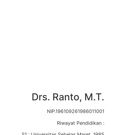
Drs. Ranto, M.T.
NIP.196109261986011001
Riwayat Pendidikan :
S1 : Universitas Sebelas Maret, 1985