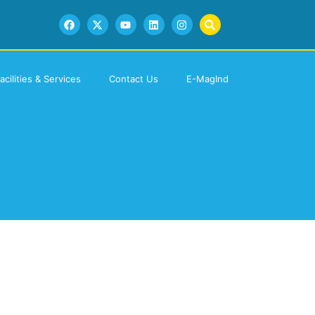
acilities & Services
Contact Us
E-MagInd